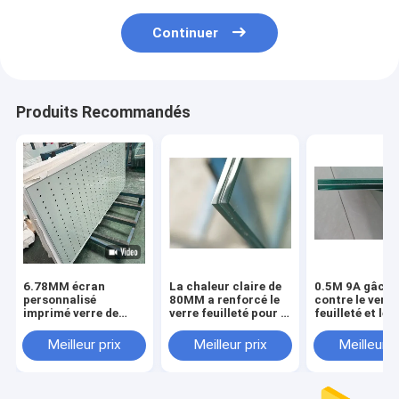
Continuer
Produits Recommandés
6.78MM écran
La chaleur claire de
0.5M 9A gâché
personnalisé
80MM a renforcé le
contre le verre
imprimé verre de
verre feuilleté pour le
feuilleté et le 
sécurité stratifié
double vitrage de
trempé biseau
transparent pour les
portes 0,38 Pvb
Meilleur prix
Meilleur prix
Meilleur p
portes