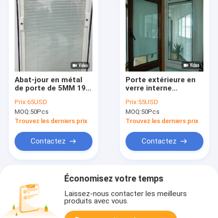
Abat-jour en métal
Porte extérieure en
de porte de 5MM 19A
verre interne
Venetians chez l'OEM
horizontale de 22 x
Prix:
65USD
Prix:
55USD
minimaliste de style
de 36in Mini Blinds
MOQ:
50Pcs
MOQ:
50Pcs
de verre de fenêtre
For Windows
Between
Trouvez les derniers prix
Trouvez les derniers prix
Contactez
Contactez
Économisez votre temps
Laissez-nous contacter les meilleurs
produits avec vous.