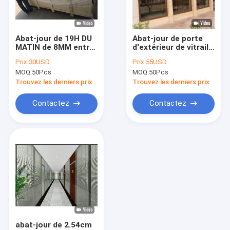
Visite d'usine
Contrôle de qualité
Abat-jour de 19H DU
Abat-jour de porte
MATIN de 8MM entre
d'extérieur de vitrail
Contactez-nous
la protection de
de séparation de
Prix:
30USD
Prix:
55USD
l'environnement en
bureau à l'intérieur
MOQ:
50Pcs
MOQ:
50Pcs
verre à l'intérieur de
de 2.54CM 1.2M
Demandez une citation
la porte en verre
Trouvez les derniers prix
Trouvez les derniers prix
Contactez
Contactez
Verre de porte d'entrée
Insertion en verre de porte
Panneau en verre souillé
Insertions de porte de fer travaillé
Abat-jour entre le verre
abat-jour de 2.54cm