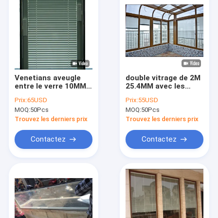
Venetians aveugle
double vitrage de 2M
entre le verre 10MM à
25.4MM avec les
l'intérieur du double
abat-jour internes
Prix:
65USD
Prix:
55USD
vitrage à l'épreuve
pour le système de
MOQ:
50Pcs
MOQ:
50Pcs
des balles
solariums
hermétiquement
Trouvez les derniers prix
Trouvez les derniers prix
Contactez
Contactez
Maison
Produits
Au sujet de nous