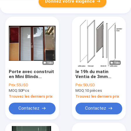
Donnez votre exigence
Porte avec construit
le 19h du matin
en Mini Blinds
Ventia de 3mm
Between Glass 5 19H
aveugle entre le
Prix:
55USD
Prix:
50USD
DU MATIN Insulatioin
double vitrage en
MOQ:
50Pcs
MOQ:
10 pièces
sain 2.1M
verre pour l'école
Trouvez les derniers prix
Trouvez les derniers prix
Contactez
Contactez