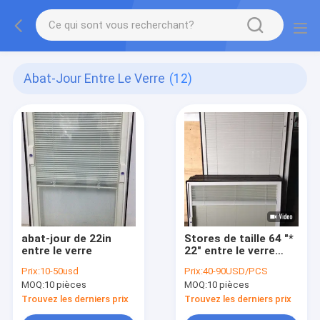
Abat-Jour Entre Le Verre
(12)
abat-jour de 22in
Stores de taille 64 "*
entre le verre
22" entre le verre
trempé 1
Prix:
10-50usd
Prix:
40-90USD/PCS
"d'épaisseur
MOQ:
10 pièces
MOQ:
10 pièces
Entraînement par
courroie au lieu d'une
Trouvez les derniers prix
Trouvez les derniers prix
corde