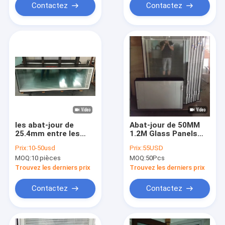
Contactez
Contactez
les abat-jour de
Abat-jour de 50MM
25.4mm entre les
1.2M Glass Panels
abat-jour plats en
With à l'intérieur de
Prix:
10-50usd
Prix:
55USD
verre de forme pour
verre pour les portes
MOQ:
10 pièces
MOQ:
50Pcs
des portes de patio
françaises
l'OEM d'isolation
Noiseproof
Trouvez les derniers prix
Trouvez les derniers prix
thermique
Contactez
Contactez