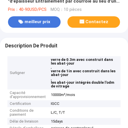
"d'épaisseur Entraînement par courroie au lieu d'une
corde
Prix：40-90USD/PCS
MOQ：10 pièces
meilleur prix
Contactez
Description De Produit
verre de 0.3m avec construit dans
les abat-jour
,
verre de 1in avec construit dans les
Surligner
abat-jour
,
les abat-jour intégrés double l'odm
de vitrage
Capacité
10000m²/mois
d'approvisionnement
Certification
IGCC
Conditions de
L/C, T/T
paiement
Délai de livraison
15days