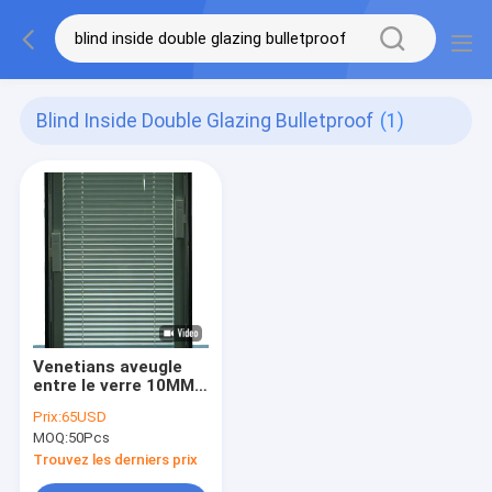
Blind Inside Double Glazing Bulletproof
(1)
Venetians aveugle
entre le verre 10MM à
l'intérieur du double
Prix:
65USD
vitrage à l'épreuve
MOQ:
50Pcs
des balles
Trouvez les derniers prix