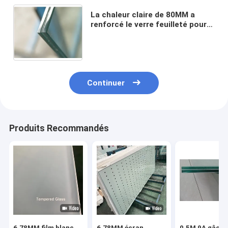
La chaleur claire de 80MM a
renforcé le verre feuilleté pour
le double vitrage de portes 0,38
Pvb
Continuer
Produits Recommandés
6.78MM film blanc
6.78MM écran
0.5M 9A gâché