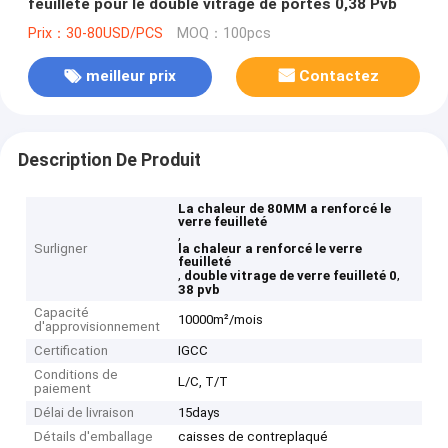
feuilleté pour le double vitrage de portes 0,38 Pvb
Prix：30-80USD/PCS
MOQ：100pcs
meilleur prix
Contactez
Description De Produit
La chaleur de 80MM a renforcé le
verre feuilleté
,
Surligner
la chaleur a renforcé le verre
feuilleté
,
,
double vitrage de verre feuilleté 0
38 pvb
Capacité
10000m²/mois
d'approvisionnement
Certification
IGCC
Conditions de
L/C, T/T
paiement
Délai de livraison
15days
Détails d'emballage
caisses de contreplaqué