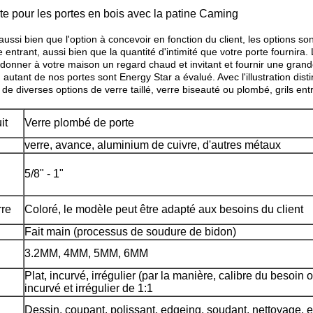
te pour les portes en bois avec la patine Caming
ussi bien que l'option à concevoir en fonction du client, les options son
le entrant, aussi bien que la quantité d'intimité que votre porte fournir
donner à votre maison un regard chaud et invitant et fournir une grande
, autant de nos portes sont Energy Star a évalué. Avec l'illustration dis
de diverses options de verre taillé, verre biseauté ou plombé, grils ent
it
Verre plombé de porte
verre, avance, aluminium de cuivre, d'autres métaux
5/8" - 1"
rre
Coloré, le modèle peut être adapté aux besoins du client
Fait main (processus de soudure de bidon)
3.2MM, 4MM, 5MM, 6MM
Plat, incurvé, irrégulier (par la manière, calibre du besoin
incurvé et irrégulier de 1:1
Dessin, coupant, polissant, edgeing, soudant, nettoyage, 