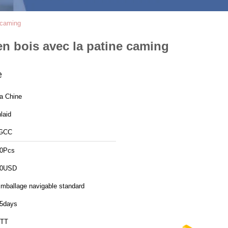
e caming
en bois avec la patine caming
e
a Chine
nlaid
GCC
0Pcs
30USD
mballage navigable standard
5days
TT