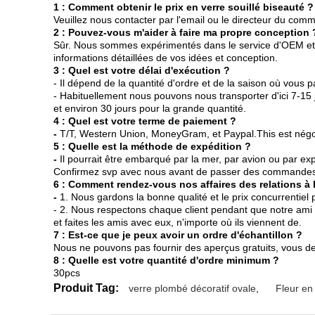
1 : Comment obtenir le prix en verre souillé biseauté ?
Veuillez nous contacter par l'email ou le directeur du com
2 : Pouvez-vous m'aider à faire ma propre conception 
Sûr. Nous sommes expérimentés dans le service d'OEM et
informations détaillées de vos idées et conception.
3 : Quel est votre délai d'exécution ?
- Il dépend de la quantité d'ordre et de la saison où vous
- Habituellement nous pouvons nous transporter d'ici 7-15 j
et environ 30 jours pour la grande quantité.
4 : Quel est votre terme de paiement ?
-
T/T, Western Union, MoneyGram, et Paypal.This est négo
5 : Quelle est la méthode de expédition ?
-
Il pourrait être embarqué par la mer, par avion ou par 
Confirmez svp avec nous avant de passer des commandes
6 : Comment rendez-vous nos affaires des relations à
-
1. Nous gardons la bonne qualité et le prix concurrentiel 
- 2. Nous respectons chaque client pendant que notre ami 
et faites les amis avec eux, n'importe où ils viennent de.
7 : Est-ce que je peux avoir un ordre d'échantillon ?
Nous ne pouvons pas fournir des aperçus gratuits, vous de
8 : Quelle est votre quantité d'ordre minimum ?
30pcs
Produit Tag:
verre plombé décoratif ovale
,
Fleur en