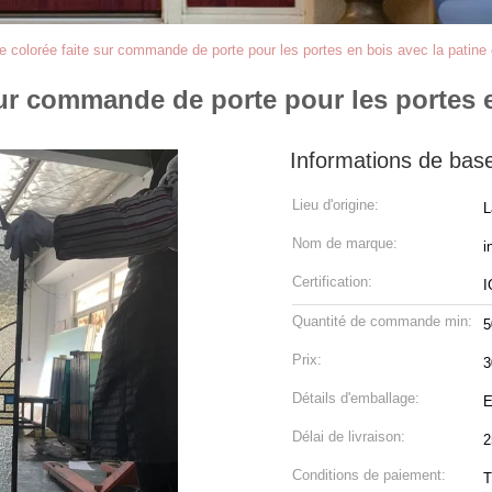
re colorée faite sur commande de porte pour les portes en bois avec la patin
 sur commande de porte pour les portes 
Informations de bas
Lieu d'origine:
L
Nom de marque:
i
Certification:
I
Quantité de commande min:
5
Prix:
Détails d'emballage:
E
Délai de livraison:
2
Conditions de paiement:
T