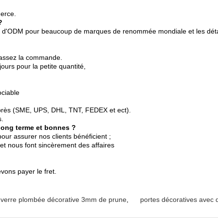
merce.
?
 d'ODM pour beaucoup de marques de renommée mondiale et les détail
 passez la commande.
ours pour la petite quantité,
ciable
exprès (SME, UPS, DHL, TNT, FEDEX et ect).
.
 long terme et bonnes ?
pour assurer nos clients bénéficient ;
et nous font sincèrement des affaires
vons payer le fret.
 verre plombée décorative 3mm de prune
,
portes décoratives avec 