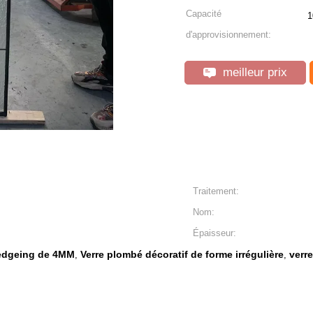
Capacité
1
d'approvisionnement:
meilleur prix
Traitement:
Nom:
Épaisseur:
 edgeing de 4MM
Verre plombé décoratif de forme irrégulière
verr
,
,