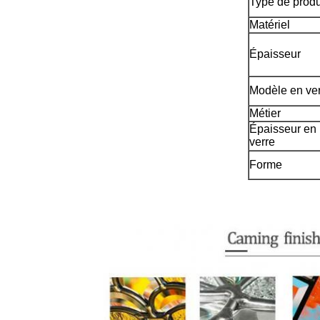
Type de produ
Matériel
Épaisseur
Modèle en ve
Métier
Épaisseur en
verre
Forme