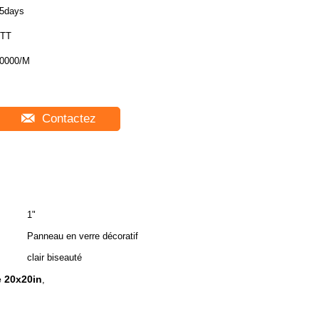
5days
TT
0000/M
Contactez
1"
Panneau en verre décoratif
clair biseauté
e 20x20in
,