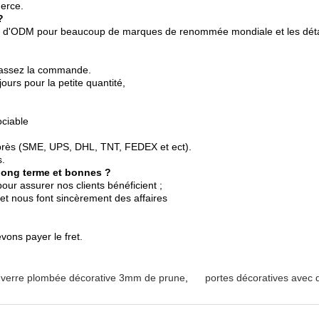
merce.
?
 d'ODM pour beaucoup de marques de renommée mondiale et les détail
 passez la commande.
ours pour la petite quantité,
ciable
exprès (SME, UPS, DHL, TNT, FEDEX et ect).
.
 long terme et bonnes ?
pour assurer nos clients bénéficient ;
et nous font sincèrement des affaires
vons payer le fret.
 verre plombée décorative 3mm de prune
,
portes décoratives avec 