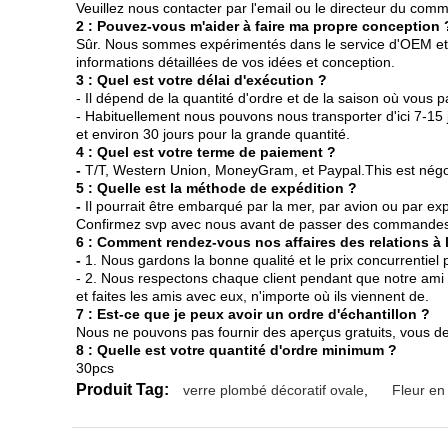
Veuillez nous contacter par l'email ou le directeur du com
2 : Pouvez-vous m'aider à faire ma propre conception 
Sûr. Nous sommes expérimentés dans le service d'OEM et
informations détaillées de vos idées et conception.
3 : Quel est votre délai d'exécution ?
- Il dépend de la quantité d'ordre et de la saison où vous
- Habituellement nous pouvons nous transporter d'ici 7-15 j
et environ 30 jours pour la grande quantité.
4 : Quel est votre terme de paiement ?
-
T/T, Western Union, MoneyGram, et Paypal.This est négo
5 : Quelle est la méthode de expédition ?
-
Il pourrait être embarqué par la mer, par avion ou par 
Confirmez svp avec nous avant de passer des commandes
6 : Comment rendez-vous nos affaires des relations à
-
1. Nous gardons la bonne qualité et le prix concurrentiel 
- 2. Nous respectons chaque client pendant que notre ami 
et faites les amis avec eux, n'importe où ils viennent de.
7 : Est-ce que je peux avoir un ordre d'échantillon ?
Nous ne pouvons pas fournir des aperçus gratuits, vous de
8 : Quelle est votre quantité d'ordre minimum ?
30pcs
Produit Tag:
verre plombé décoratif ovale
,
Fleur en