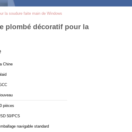
our la soudure faite main de Windows
e plombé décoratif pour la
e
a Chine
nlaid
GCC
ouveau
0 pièces
SD 50/PCS
mballage navigable standard