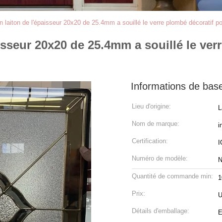
laiton de l'épaisseur 20x20 de 25.4mm a souillé le verre plombé décoratif p
sseur 20x20 de 25.4mm a souillé le verr
Informations de bas
Lieu d'origine:
L
Nom de marque:
i
Certification:
I
Numéro de modèle:
N
Quantité de commande min:
1
Prix:
U
Détails d'emballage:
E