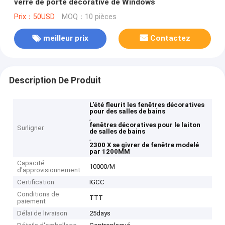
verre de porte décorative de Windows
Prix：50USD
MOQ：10 pièces
meilleur prix
Contactez
Description De Produit
L'été fleurit les fenêtres décoratives
pour des salles de bains
,
fenêtres décoratives pour le laiton
Surligner
de salles de bains
,
2300 X se givrer de fenêtre modelé
par 1200MM
Capacité
10000/M
d'approvisionnement
Certification
IGCC
Conditions de
TTT
paiement
Délai de livraison
25days