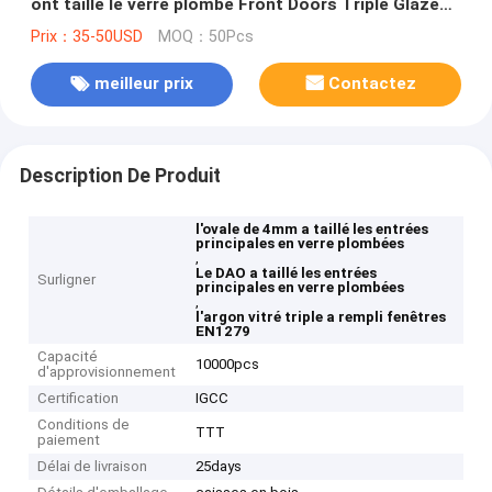
ont taillé le verre plombé Front Doors Triple Glazed
Glass
Prix：35-50USD
MOQ：50Pcs
meilleur prix
Contactez
Description De Produit
l'ovale de 4mm a taillé les entrées
principales en verre plombées
,
Le DAO a taillé les entrées
Surligner
principales en verre plombées
,
l'argon vitré triple a rempli fenêtres
EN1279
Capacité
10000pcs
d'approvisionnement
Certification
IGCC
Conditions de
TTT
paiement
Délai de livraison
25days