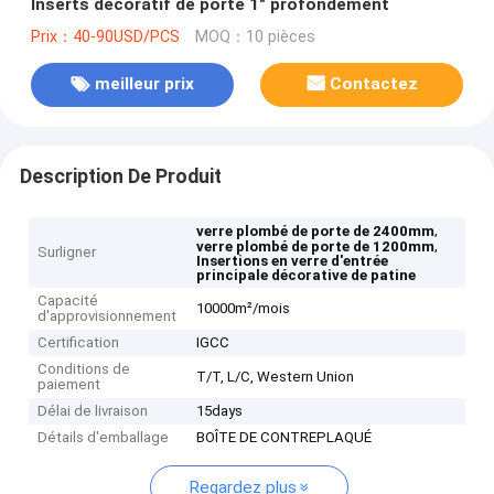
Inserts décoratif de porte 1" profondément
Prix：40-90USD/PCS
MOQ：10 pièces
meilleur prix
Contactez
Description De Produit
,
verre plombé de porte de 2400mm
,
verre plombé de porte de 1200mm
Surligner
Insertions en verre d'entrée
principale décorative de patine
Capacité
10000m²/mois
d'approvisionnement
Certification
IGCC
Conditions de
T/T, L/C, Western Union
paiement
Délai de livraison
15days
Détails d'emballage
BOÎTE DE CONTREPLAQUÉ
Regardez plus