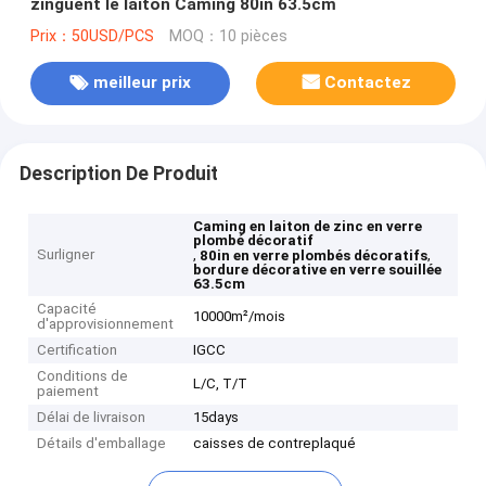
zinguent le laiton Caming 80in 63.5cm
Prix：50USD/PCS
MOQ：10 pièces
meilleur prix
Contactez
Description De Produit
Caming en laiton de zinc en verre
plombé décoratif
Surligner
,
,
80in en verre plombés décoratifs
bordure décorative en verre souillée
63.5cm
Capacité
10000m²/mois
d'approvisionnement
Certification
IGCC
Conditions de
L/C, T/T
paiement
Délai de livraison
15days
Détails d'emballage
caisses de contreplaqué