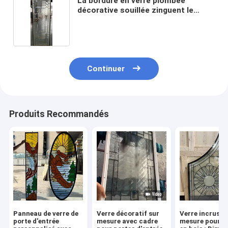
La bordure en verre plombée
décorative souillée zinguent le
laiton Caming 80in 63.5cm
Continuer
Produits Recommandés
Panneau de verre de
Verre décoratif sur
Verre incrusté
porte d'entrée
mesure avec cadre
mesure pour p