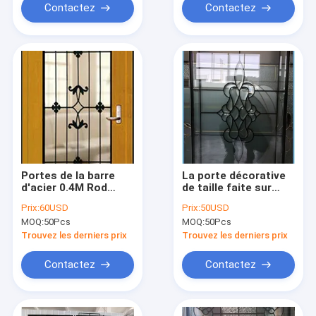
Contactez
Contactez
Portes de la barre
La porte décorative
d'acier 0.4M Rod
de taille faite sur
Wrought Iron And
commande insère
Prix:
60USD
Prix:
50USD
Glass de 10 X de
Caming plombé noir
MOQ:
50Pcs
MOQ:
50Pcs
10MM
en verre pour le salon
Trouvez les derniers prix
Trouvez les derniers prix
Contactez
Contactez