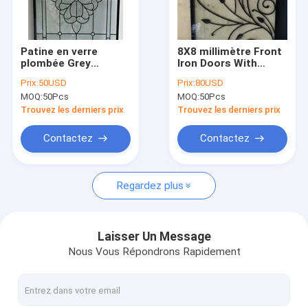
Visite d'usine
Contrôle de qualité
Patine en verre
8X8 millimètre Front
plombée Grey
Iron Doors With
Contactez-nous
Caming de panneaux
Glass insère la
Prix:
50USD
Prix:
80USD
de porte décorative
résistance à
MOQ:
50Pcs
MOQ:
50Pcs
creuse 2000MM
l'érosion de fer
Demandez une citation
travaillé 1.8m
Trouvez les derniers prix
Trouvez les derniers prix
Contactez
Contactez
Verre de porte d'entrée
Regardez plus
Insertion en verre de porte
Panneau en verre souillé
Laisser Un Message
Nous Vous Répondrons Rapidement
Insertions de porte de fer travaillé
Abat-jour entre le verre