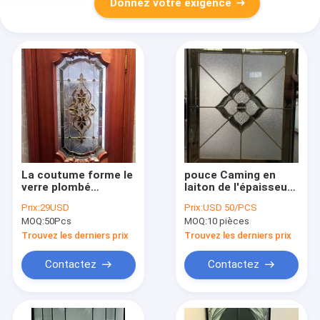
Donnez votre exigence
La coutume forme le
pouce Caming en
verre plombé
laiton de l'épaisseur
décoratif pour
20x20 de 25.4mm a
Prix:
29USD
Prix:
USD 50/PCS
l'antiquité en bois de
souillé le verre
MOQ:
50Pcs
MOQ:
10 pièces
porte a souillé les
plombé décoratif
panneaux en verre
pour la soudure faite
Trouvez les derniers prix
Trouvez les derniers prix
main de Windows
Contactez
Contactez