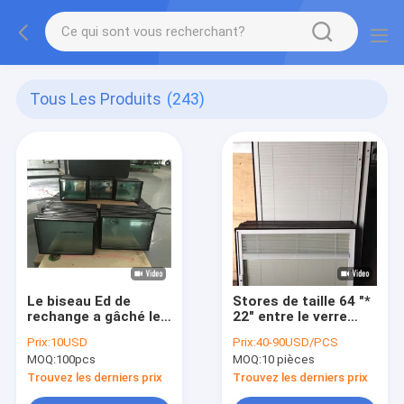
Tous Les Produits
(243)
Le biseau Ed de
Stores de taille 64 "*
rechange a gâché le
22" entre le verre
verre isolé lambrisse
trempé 1
Prix:
10USD
Prix:
40-90USD/PCS
14MM 20A pour
"d'épaisseur
MOQ:
100pcs
MOQ:
10 pièces
Windows
Entraînement par
courroie au lieu d'une
Trouvez les derniers prix
Trouvez les derniers prix
corde