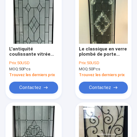
L'antiquité
Le classique en verre
coulissante vitrée
plombé de porte
triple de portes de
décorative a taillé
Prix:
50USD
Prix:
50USD
patio a souillé la
des panneaux de
MOQ:
50Pcs
MOQ:
50Pcs
finition en verre de
25.4MM pour la
Chrome de panneau
finition en laiton de
Trouvez les derniers prix
Trouvez les derniers prix
portes
Contactez
Contactez
Maison
Produits
Au sujet de nous