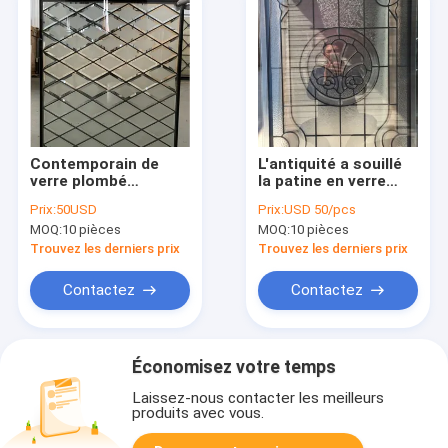
Contemporain de
L'antiquité a souillé
verre plombé
la patine en verre
décoratif biseauté
plombée décorative
Prix:
50USD
Prix:
USD 50/pcs
gravé à l'eau-forte
Caming avec la colle
MOQ:
10 pièces
MOQ:
10 pièces
acide de 25.4MM
Chip Beveled Glass
pour les portes
Trouvez les derniers prix
Trouvez les derniers prix
extérieures
Contactez
Contactez
Économisez votre temps
Laissez-nous contacter les meilleurs
produits avec vous.