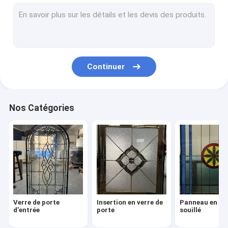
Unité en verre isolée
Modèles en verre obscurs
Verres de sûreté stratifiés
Continuer
Verre trempé
Groupes biseautés
Nos Catégories
Signes de monogramme en métal
Cadres en verre de porte
Insertion en verre de Cabinet
Barrière en aluminium ornementale
Verre de porte
Insertion en verre de
Panneau en ve
d'entrée
porte
souillé