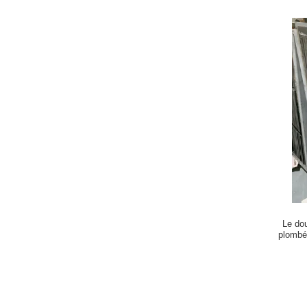
Le dou
plombé