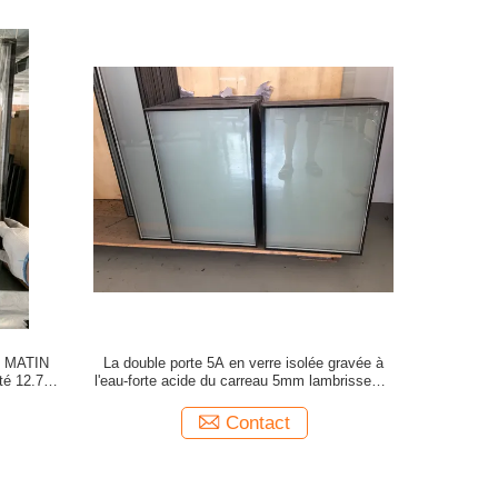
DU MATIN
La double porte 5A en verre isolée gravée à
côté 12.7MM
l'eau-forte acide du carreau 5mm lambrisse un
remplacement latéral
Contact