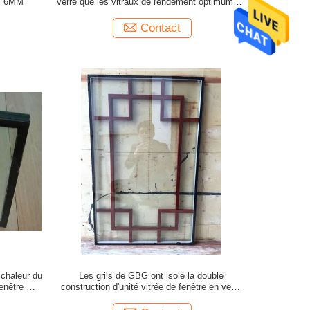
mi 6MM
verre que les vitraux de rendement optimum de
millimètre de 9H DU MATIN 4 chauffent la
preuve
Contact
a chaleur du
Les grils de GBG ont isolé la double
enêtre du
construction d'unité vitrée de fenêtre en verre
teinté 30MM