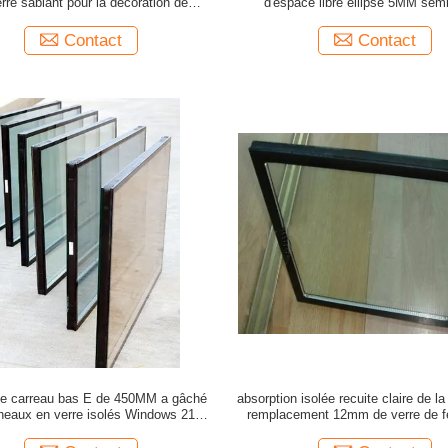
rre sablant pour la décoration de
d'espace libre ellipse 5MM se
Windows extraordinaire
Contact
Contact
le carreau bas E de 450MM a gâché
absorption isolée recuite claire de l
neaux en verre isolés Windows 21A
remplacement 12mm de verre de f
10MM
double 15A