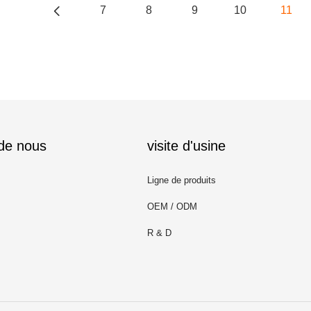
7
8
9
10
11
 de nous
visite d'usine
Ligne de produits
OEM / ODM
R & D