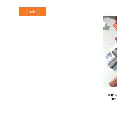
Contact
Les gril
lam