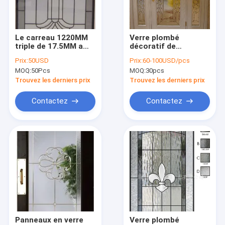
Visite d'usine
Contrôle de qualité
Le carreau 1220MM
Verre plombé
triple de 17.5MM a
décoratif de
Contactez-nous
souillé la décoration
conception spéciale
Prix:
50USD
Prix:
60-100USD/pcs
en verre de fenêtre
pour le panneau de
MOQ:
50Pcs
MOQ:
30pcs
d'ouragan
fenêtre de porte
Demandez une citation
insonorisée
coulissante à
Trouvez les derniers prix
Trouvez les derniers prix
l'épreuve des balles
Contactez
Contactez
Verre de porte d'entrée
Insertion en verre de porte
Panneau en verre souillé
Insertions de porte de fer travaillé
Abat-jour entre le verre
Panneaux en verre
Verre plombé