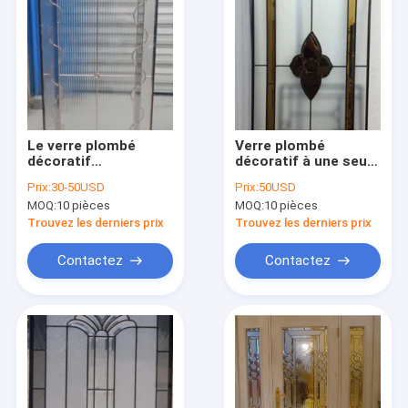
Le verre plombé
Verre plombé
décoratif
décoratif à une seule
rectangulaire Plum
couche avec la
Prix:
30-50USD
Prix:
50USD
Blossom 3mm s'est
patine Caming et le
MOQ:
10 pièces
MOQ:
10 pièces
givré
verre biseauté d'or
Trouvez les derniers prix
Trouvez les derniers prix
Contactez
Contactez
Maison
Produits
Au sujet de nous