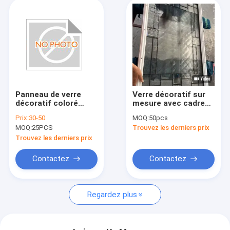
Panneau de verre
Verre décoratif sur
décoratif coloré
mesure avec cadre
avec type
pour portes d'entrée
Prix:
30-50
MOQ:
50pcs
d'installation en
MOQ:
25PCS
Trouvez les derniers prix
creux adapté aux
murs de séparation
Trouvez les derniers prix
et aux
caractéristiques
Contactez
Contactez
décoratives
Regardez plus