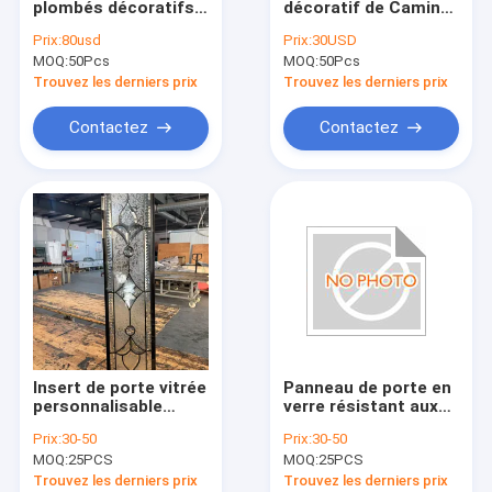
plombés décoratifs
décoratif de Caming
Unité en verre isolée
pour des portes avec
de patine pour les
Prix:
80usd
Prix:
30USD
Chrome noir Caming
portes intérieures
MOQ:
Modèles en verre obscurs
50Pcs
MOQ:
50Pcs
Trouvez les derniers prix
Trouvez les derniers prix
Verres de sûreté stratifiés
Contactez
Contactez
Verre trempé
Groupes biseautés
Signes de monogramme en métal
Cadres en verre de porte
Insertion en verre de Cabinet
Insert de porte vitrée
Panneau de porte en
Barrière en aluminium ornementale
personnalisable
verre résistant aux
conçu pour s'adapter
brises solution
Prix:
30-50
Prix:
30-50
à divers styles de
parfaite pour les
MOQ:
25PCS
MOQ:
25PCS
portes, offrant
conceptions
élégance et visibilité
architecturales
Trouvez les derniers prix
Trouvez les derniers prix