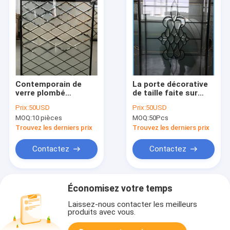
Contemporain de
La porte décorative
verre plombé
de taille faite sur
décoratif biseauté
commande insère
Prix:
50USD
Prix:
50USD
gravé à l'eau-forte
Caming plombé noir
MOQ:
10 pièces
MOQ:
50Pcs
acide de 25.4MM
en verre pour le salon
pour les portes
Trouvez les derniers prix
Trouvez les derniers prix
extérieures
Contactez
Contactez
Économisez votre temps
Laissez-nous contacter les meilleurs
produits avec vous.