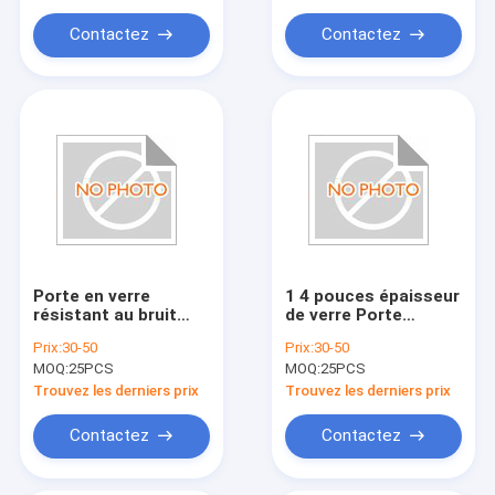
améliorée
modernes offrant
force et clarté
Contactez
Contactez
Porte en verre
1 4 pouces épaisseur
résistant au bruit
de verre Porte
Insérer double
fenêtre insertion de
Prix:
30-50
Prix:
30-50
vitrage énergie
porte production de
MOQ:
25PCS
MOQ:
25PCS
glacée Designstyle
verre au plomb
parfait pour les
Convient pour les
Trouvez les derniers prix
Trouvez les derniers prix
portes
portes d'entrée
architecturales
Porte intérieure et
Contactez
Contactez
modernes
murs de séparation
Installations et
rénovations