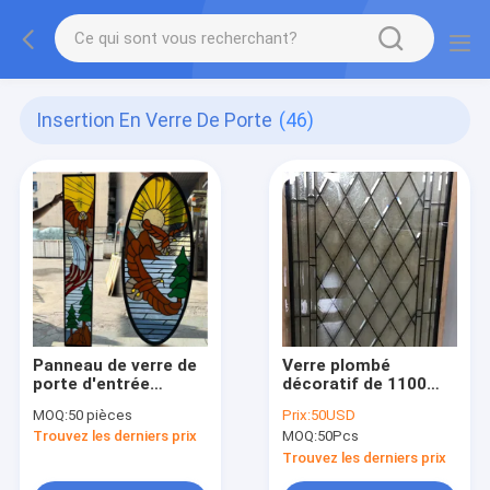
Insertion En Verre De Porte
(46)
Panneau de verre de
Verre plombé
porte d'entrée
décoratif de 1100
personnalisé avec
X500MM
MOQ:
50 pièces
Prix:
50USD
motif en fer forgé –
Trouvez les derniers prix
MOQ:
50Pcs
Fabriqué pour les
portes d'entrée
Trouvez les derniers prix
américaines