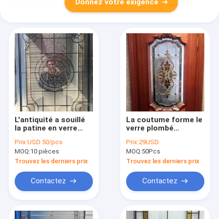
Donnez votre exigence
L'antiquité a souillé
La coutume forme le
la patine en verre
verre plombé
plombée décorative
décoratif pour
Prix:
USD 50/pcs
Prix:
29USD
Caming avec la colle
l'antiquité en bois de
MOQ:
10 pièces
MOQ:
50Pcs
Chip Beveled Glass
porte a souillé les
panneaux en verre
Trouvez les derniers prix
Trouvez les derniers prix
Contactez
Contactez