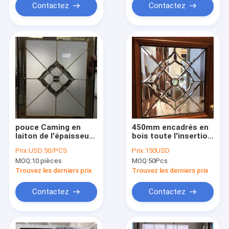
Contactez
Contactez
pouce Caming en
450mm encadrés en
laiton de l'épaisseur
bois toute l'insertion
20x20 de 25.4mm a
en verre décorative
Prix:
USD 50/PCS
Prix:
150USD
souillé le verre
biseautée d'espace
MOQ:
10 pièces
MOQ:
50Pcs
plombé décoratif
libre pour Front Door
pour la soudure faite
Trouvez les derniers prix
Trouvez les derniers prix
main de Windows
Contactez
Contactez