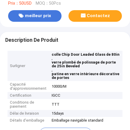
Prix：50USD
MOQ：50Pcs
meilleur prix
Contactez
Description De Produit
colle Chip Door Leaded Glass de 80in
,
verre plombé de polissage de porte
Surligner
de 25in Beveled
,
patine en verre intérieure décorative
de portes
Capacité
10000/M
d'approvisionnement
Certification
IGCC
Conditions de
TTT
paiement
Délai de livraison
15days
Détails d'emballage
Emballage navigable standard