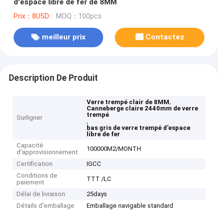
d'espace libre de fer de 8MM
Prix：8USD
MOQ：100pcs
meilleur prix
Contactez
Description De Produit
,
Verre trempé clair de 8MM
Canneberge claire 2440mm de verre
trempé
Surligner
,
bas gris de verre trempé d'espace
libre de fer
Capacité
100000M2/MONTH
d'approvisionnement
Certification
IGCC
Conditions de
TTT /LC
paiement
Délai de livraison
25days
Détails d'emballage
Emballage navigable standard