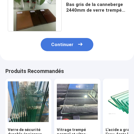
Bas gris de la canneberge
2440mm de verre trempé
d'espace libre de fer de
8MM
Continuer
Produits Recommandés
Verre de sécurité
Vitrage trempé
L'acide a gravé