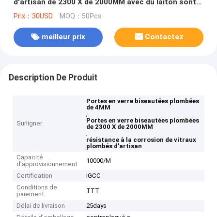
d'artisan de 2300 X de 2000MM avec du laiton sont
venus
Prix：30USD
MOQ：50Pcs
meilleur prix
Contactez
Description De Produit
Portes en verre biseautées plombées
de 4MM
,
Portes en verre biseautées plombées
Surligner
de 2300 X de 2000MM
,
résistance à la corrosion de vitraux
plombés d'artisan
Capacité
10000/M
d'approvisionnement
Certification
IGCC
Conditions de
TTT
paiement
Délai de livraison
25days