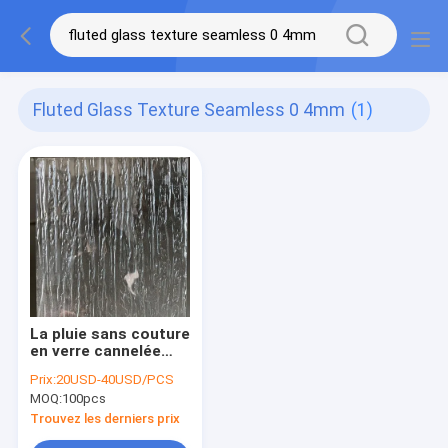
Fluted Glass Texture Seamless 0 4mm
(1)
La pluie sans couture
en verre cannelée
couverte de chaume
Prix:
20USD-40USD/PCS
de texture a modelé
MOQ:
100pcs
0.4mm IGCC
Trouvez les derniers prix