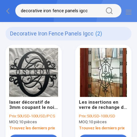
Decorative Iron Fence Panels Igcc
(2)
laser décoratif de
Les insertions en
3mm coupant le noir
verre de rechange de
IGCC de Panels
porte de fer travaillé
Prix:
50USD-100USD/PCS
Prix:
50USD-100USD
Powder Coating de
de 22 x de 10in 17mm
MOQ:
10 pièces
MOQ:
10 pièces
barrière de fer
cognent Reseistant
Trouvez les derniers prix
Trouvez les derniers prix