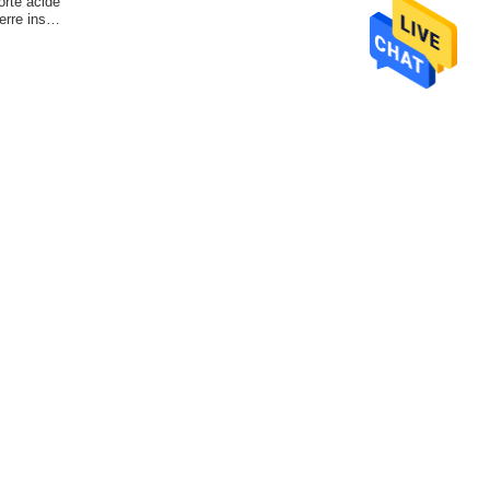
orte acide
verre insère