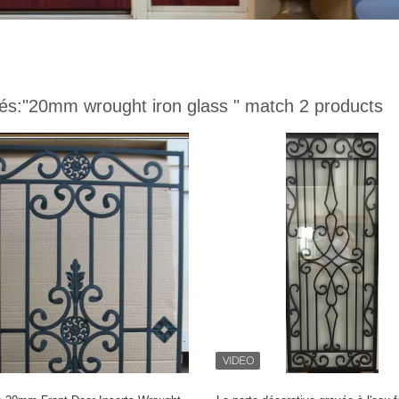
és:
"20mm wrought iron glass "
match 2 products