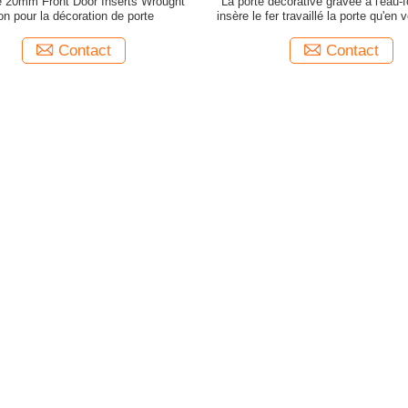
e 20mm Front Door Inserts Wrought
La porte décorative gravée à l'eau-f
ron pour la décoration de porte
insère le fer travaillé la porte qu'en 
20mm 2m
Contact
Contact